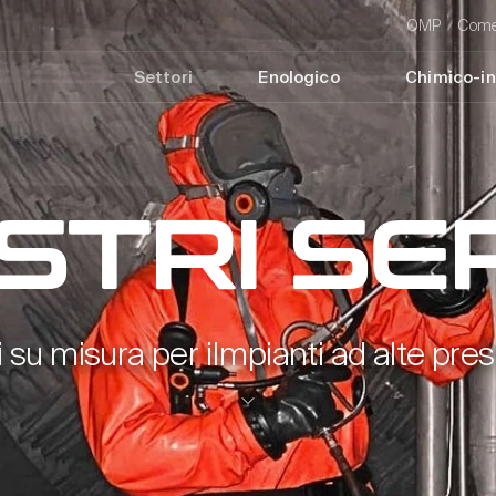
OMP
Come
Settori
Enologico
Chimico-in
STRI SE
i su misura per iImpianti ad alte pres