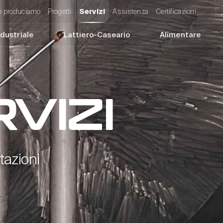
 produciamo
Progetti
Assistenza
Certificazioni
Servizi
dustriale
Lattiero-Caseario
Alimentare
RVIZI
tazioni